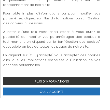
Respecter les règles de protection de l'environnement
fonctionnement de notre site.
Conduire une politique de traitement équitable des
personnes, de sécurité et de santé du personnel.
Pour obtenir plus d'informations ou pour modifier vos
paramètres, cliquez sur "Plus d'informations" ou sur "Gestion
des cookies" ci-dessous.
A noter qu'une fois votre choix effectué, vous aurez la
possibilité de modifier vos paramétrages des cookies à
" Faire appel à un applicateur Star Coater, c'est
tout moment, en cliquant sur le lien "Gestion des cookies"
l'assurance d'une prestation de mise en
accessible en bas de toutes les pages de notre site.
peinture de haute qualité. "
En cliquant sur "Oui, j'accepte" vous acceptez ces cookies
ainsi que les implications associées à l'utilisation de vos
données personnelles.
PLUS D'INFORMATIONS
OUI, J'ACCEPTE