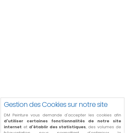
Charte des valeurs Star Coater
Travailler dans les règles de l'art et dans le respect de
l'éthique des affaires
Proposer des solutions techniques performantes et
Gestion des Cookies sur notre site
adaptées
Remplir notre devoir de conseils auprès de nos clients
DM Peinture vous demande d'accepter les cookies afin
en proposant une prestation au juste besoin ou en
d'utiliser certaines fonctionnalités de notre site
émettant des réserves pouvant conduire au refus de
internet
et
d'établir des statistiques
, des volumes de
certains travaux
fréquentation, nous permettant d’optimiser le